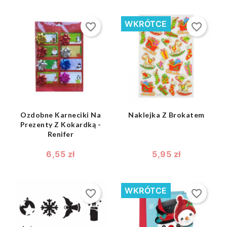
WKRÓTCE
favorite_border
favorite_border
shopping_bag
shopping_bag


Ozdobne Karneciki Na
Naklejka Z Brokatem
Prezenty Z Kokardką -
Renifer
6,55 zł
5,95 zł
WKRÓTCE
favorite_border
favorite_border
shopping_bag
shopping_bag

