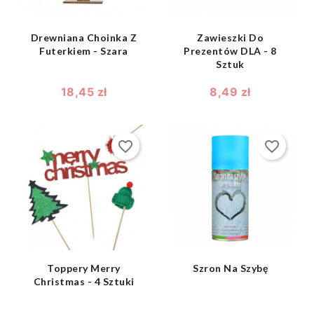
Drewniana Choinka Z
Zawieszki Do
Futerkiem - Szara
Prezentów DLA - 8
Sztuk
18,45 zł
8,49 zł
favorite_border
favorite_border
shopping_bag
shopping_bag


Toppery Merry
Szron Na Szybę
Christmas - 4 Sztuki