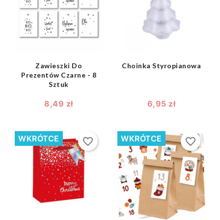
shopping_bag
shopping_bag


Zawieszki Do
Choinka Styropianowa
Prezentów Czarne - 8
Sztuk
8,49 zł
6,95 zł
WKRÓTCE
WKRÓTCE
favorite_border
favorite_border
shopping_bag

shopping_bag
