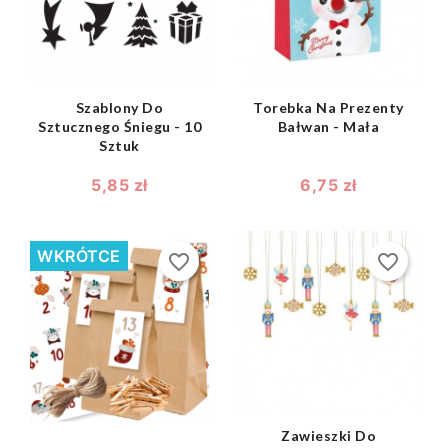
Szablony Do
Torebka Na Prezenty
Sztucznego Śniegu - 10
Bałwan - Mała
Sztuk
5,85 zł
6,75 zł
WKRÓTCE
favorite_border
favorite_border
shopping_bag

shopping_bag

Zawieszki Do