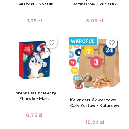
Gwiazdki - 6 Sztuk
Rozmiarów - 20 Sztuk
7,25 zł
8,90 zł
WKRÓTCE
favorite_border
favorite_border
shopping_bag

shopping_bag

Torebka Na Prezenty
Pingwin - Mała
Kalendarz Adwentowy -
Cały Zestaw - Kolorowy
6,75 zł
16,24 zł