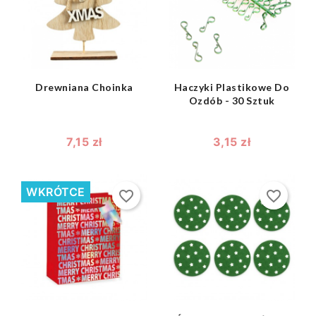
shopping_bag
shopping_bag


Drewniana Choinka
Haczyki Plastikowe Do
Ozdób - 30 Sztuk
7,15 zł
3,15 zł
WKRÓTCE
favorite_border
favorite_border
shopping_bag
shopping_bag

