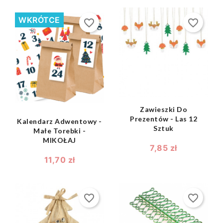
WKRÓTCE
favorite_border
favorite_border
shopping_bag

shopping_bag

Zawieszki Do
Prezentów - Las 12
Kalendarz Adwentowy -
Sztuk
Małe Torebki -
MIKOŁAJ
7,85 zł
11,70 zł
favorite_border
favorite_border