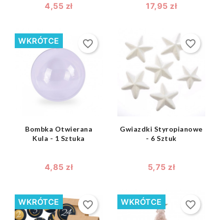
4,55 zł
17,95 zł
WKRÓTCE
favorite_border
favorite_border
shopping_bag
shopping_bag


Bombka Otwierana
Gwiazdki Styropianowe
Kula - 1 Sztuka
- 6 Sztuk
4,85 zł
5,75 zł
WKRÓTCE
WKRÓTCE
favorite_border
favorite_border