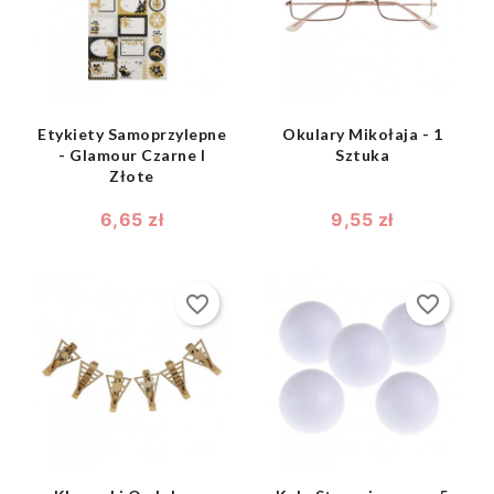
shopping_bag
shopping_bag


Etykiety Samoprzylepne
Okulary Mikołaja - 1
- Glamour Czarne I
Sztuka
Złote
6,65 zł
9,55 zł
favorite_border
favorite_border
shopping_bag
shopping_bag

