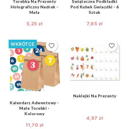
Torebka Na Prezenty
Świąteczne Podkładki
Holograficzny Nadruk -
Pod Kubek Gwiazdki - 6
Mała
Sztuk
5,25 zł
7,65 zł
WKRÓTCE
favorite_border
favorite_border
shopping_bag

shopping_bag

Naklejki Na Prezenty
Kalendarz Adwentowy -
Małe Torebki -
Kolorowy
4,97 zł
11,70 zł