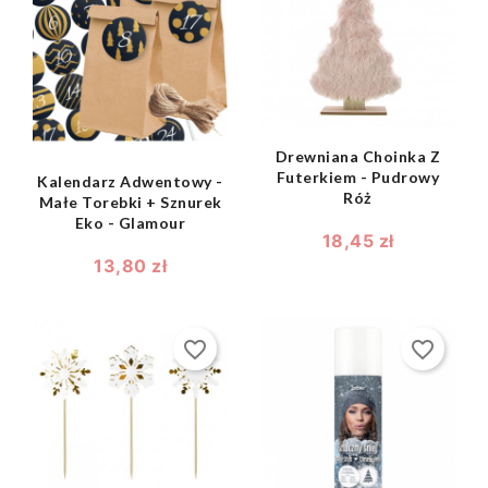
shopping_bag

shopping_bag

Drewniana Choinka Z
Futerkiem - Pudrowy
Kalendarz Adwentowy -
Róż
Małe Torebki + Sznurek
Eko - Glamour
18,45 zł
13,80 zł
favorite_border
favorite_border
shopping_bag
shopping_bag

