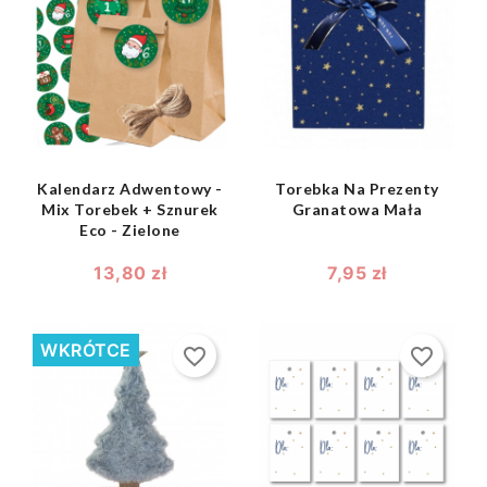
shopping_bag
shopping_bag


Kalendarz Adwentowy -
Torebka Na Prezenty
Mix Torebek + Sznurek
Granatowa Mała
Eco - Zielone
13,80 zł
7,95 zł
WKRÓTCE
favorite_border
favorite_border
shopping_bag
shopping_bag

