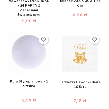
Adwentowy DO DRUKU
Jelonek 20.5 X 30 X 10.5
- 24 KARTY Z
Cm
Zadaniami
Świątecznymi
6,90 zł
9,90 zł
favorite_border
favorite_border
shopping_bag
shopping_bag


Kula Styropianowa - 1
Serwetki Dzwonki Białe
Sztuka
- 10 Sztuk
2,50 zł
7,15 zł