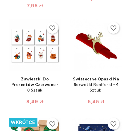
7,95 zł
favorite_border
favorite_border
shopping_bag
shopping_bag


Zawieszki Do
Świąteczne Opaski Na
Prezentów Czerwone -
Serwetki Reniferki - 4
8 Sztuk
Sztuki
8,49 zł
5,45 zł
WKRÓTCE
favorite_border
favorite_border