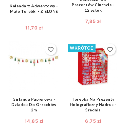
Prezentów Ciuchcia -
Kalendarz Adwentowy -
12 Sztuk
Małe Torebki - ZIELONE
7,85 zł
11,70 zł
WKRÓTCE
favorite_border
favorite_border
shopping_bag
shopping_bag


Girlanda Papierowa -
Torebka Na Prezenty
Dziadek Do Orzechów
Holograficzny Nadruk -
2m
Średnia
14,85 zł
6,75 zł