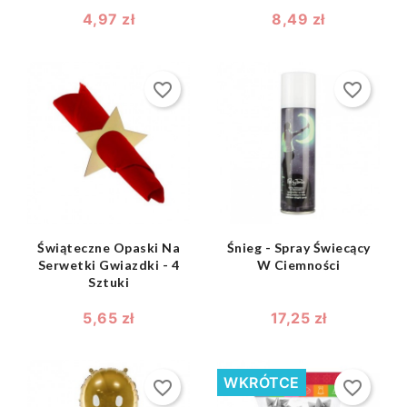
4,97 zł
8,49 zł
favorite_border
favorite_border
shopping_bag
shopping_bag


Świąteczne Opaski Na
Śnieg - Spray Świecący
Serwetki Gwiazdki - 4
W Ciemności
Sztuki
5,65 zł
17,25 zł
WKRÓTCE
favorite_border
favorite_border