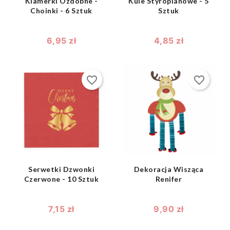
Klamerki Ozdobne -
Kule Styropianowe - 5
Choinki - 6 Sztuk
Sztuk
6,95 zł
4,85 zł
favorite_border
favorite_border
shopping_bag
shopping_bag


Serwetki Dzwonki
Dekoracja Wisząca
Czerwone - 10 Sztuk
Renifer
7,15 zł
9,90 zł