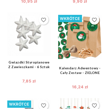
10,95 zł
9,90 zł
WKRÓTCE
favorite_border
favorite_border
shopping_bag

shopping_bag

Gwiazdki Styropianowe
Z Zawieszkami - 6 Sztuk
Kalendarz Adwentowy -
Cały Zestaw - ZIELONE
7,85 zł
16,24 zł
WKRÓTCE
favorite_border
favorite_border