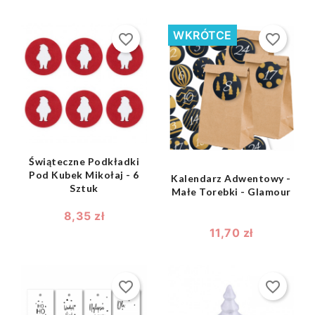
WKRÓTCE
favorite_border
favorite_border
shopping_bag

shopping_bag

Świąteczne Podkładki
Pod Kubek Mikołaj - 6
Kalendarz Adwentowy -
Sztuk
Małe Torebki - Glamour
8,35 zł
11,70 zł
favorite_border
favorite_border