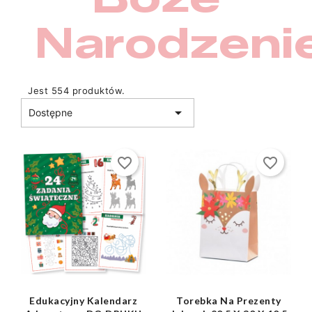
Narodzeni
Jest 554 produktów.

Dostępne
favorite_border
favorite_border
shopping_bag
shopping_bag


Edukacyjny Kalendarz
Torebka Na Prezenty