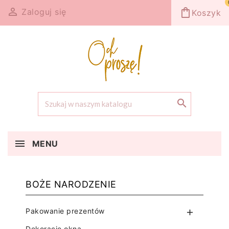

shopping_bag
Zaloguj się
Koszyk

MENU
BOŻE NARODZENIE
Pakowanie prezentów

Dekoracje okna