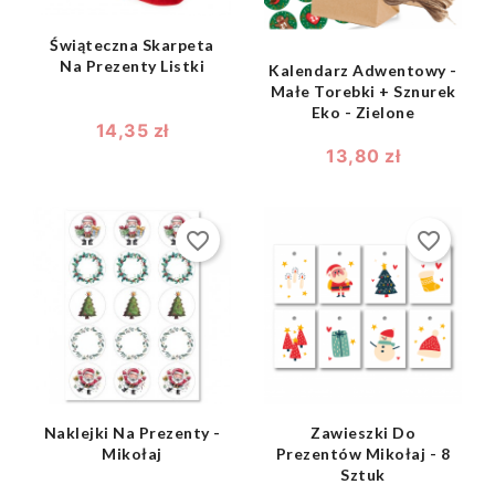
Świąteczna Skarpeta
Na Prezenty Listki
Kalendarz Adwentowy -
Małe Torebki + Sznurek
Eko - Zielone
14,35 zł
13,80 zł
favorite_border
favorite_border
shopping_bag
shopping_bag


Naklejki Na Prezenty -
Zawieszki Do
Mikołaj
Prezentów Mikołaj - 8
Sztuk