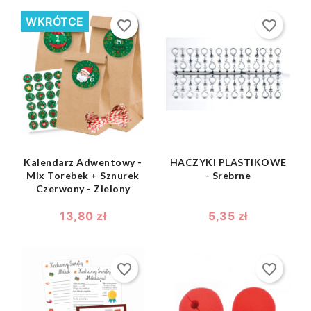
WKRÓTCE
favorite_border
favorite_border
shopping_bag
shopping_bag


Kalendarz Adwentowy -
HACZYKI PLASTIKOWE
Mix Torebek + Sznurek
- Srebrne
Czerwony - Zielony
13,80 zł
5,35 zł
favorite_border
favorite_border
shopping_bag
shopping_bag