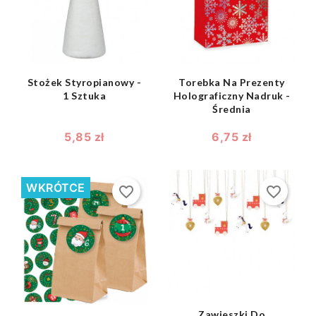


Stożek Styropianowy -
Torebka Na Prezenty
1 Sztuka
Holograficzny Nadruk -
Średnia
5,85 zł
6,75 zł
WKRÓTCE
favorite_border
favorite_border
shopping_bag

shopping_bag

Zawieszki Do