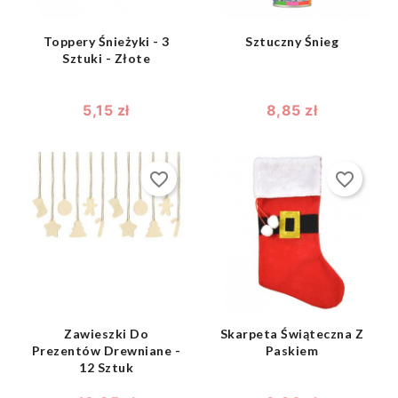
Toppery Śnieżyki - 3
Sztuczny Śnieg
Sztuki - Złote
5,15 zł
8,85 zł
favorite_border
favorite_border
shopping_bag
shopping_bag


Zawieszki Do
Skarpeta Świąteczna Z
Prezentów Drewniane -
Paskiem
12 Sztuk