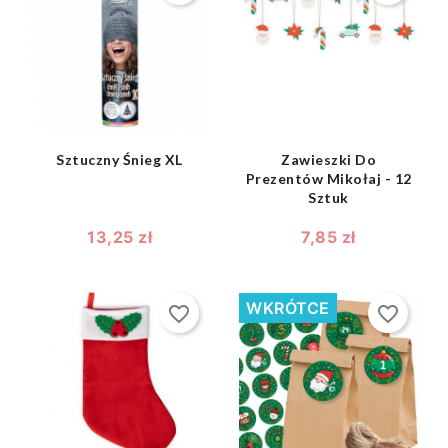
shopping_bag
shopping_bag


Sztuczny Śnieg XL
Zawieszki Do
Prezentów Mikołaj - 12
Sztuk
13,25 zł
7,85 zł
WKRÓTCE
favorite_border
favorite_border
shopping_bag

shopping_bag
