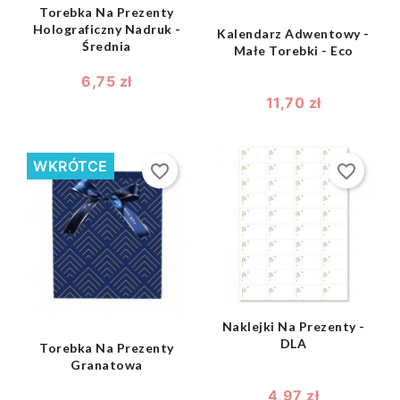
Torebka Na Prezenty
Holograficzny Nadruk -
Kalendarz Adwentowy -
Średnia
Małe Torebki - Eco
6,75 zł
11,70 zł
WKRÓTCE
favorite_border
favorite_border
shopping_bag

shopping_bag

Naklejki Na Prezenty -
DLA
Torebka Na Prezenty
Granatowa
4,97 zł