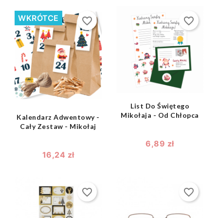
WKRÓTCE
favorite_border
favorite_border
shopping_bag

shopping_bag

List Do Świętego
Mikołaja - Od Chłopca
Kalendarz Adwentowy -
Cały Zestaw - Mikołaj
6,89 zł
16,24 zł
favorite_border
favorite_border