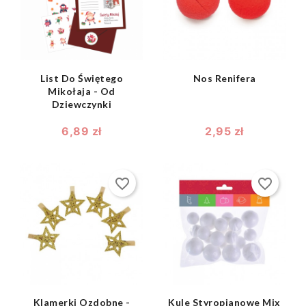


List Do Świętego
Nos Renifera
Mikołaja - Od
Dziewczynki
6,89 zł
2,95 zł
favorite_border
favorite_border
shopping_bag
shopping_bag


Klamerki Ozdobne -
Kule Styropianowe Mix