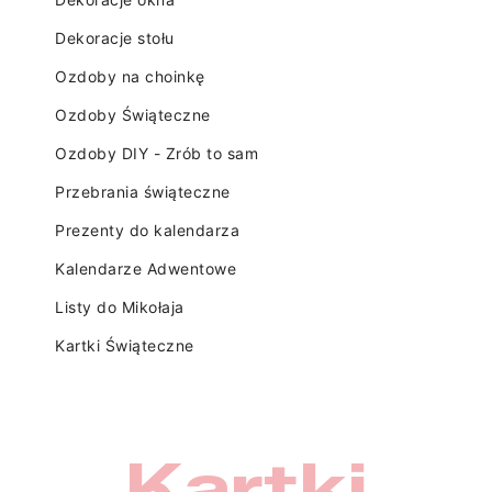
Dekoracje stołu
Ozdoby na choinkę
Ozdoby Świąteczne
Ozdoby DIY - Zrób to sam
Przebrania świąteczne
Prezenty do kalendarza
Kalendarze Adwentowe
Listy do Mikołaja
Kartki Świąteczne
Kartki
×
Utwórz listę życzeń