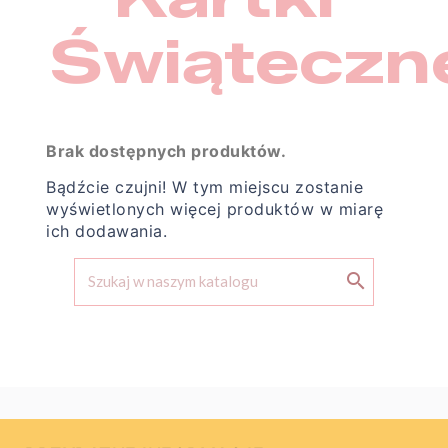
×
×
Zaloguj się
((modalTitle))
Świąteczn
×
Nazwa listy życzeń
Musisz być zalogowany by zapisać produkty na swojej
Dodaj do listy życzeń
((confirmMessage))
liście życzeń.
add_circle_outline
Utwórz nową listę
((cancelText))
((modalDeleteText))
Anuluj
Zaloguj się
Brak dostępnych produktów.
Anuluj
Utwórz listę życzeń
Bądźcie czujni! W tym miejscu zostanie
wyświetlonych więcej produktów w miarę
ich dodawania.
