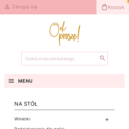

shopping_bag
Zaloguj się
Koszyk

MENU
NA STÓŁ
Winietki

Podziękowania dla gości