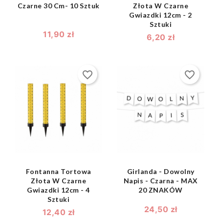
Czarne 30 Cm- 10 Sztuk
Złota W Czarne
Gwiazdki 12cm - 2
Sztuki
11,90 zł
6,20 zł
favorite_border
favorite_border
shopping_bag
shopping_bag


Fontanna Tortowa
Girlanda - Dowolny
Złota W Czarne
Napis - Czarna - MAX
Gwiazdki 12cm - 4
20 ZNAKÓW
Sztuki
24,50 zł
12,40 zł