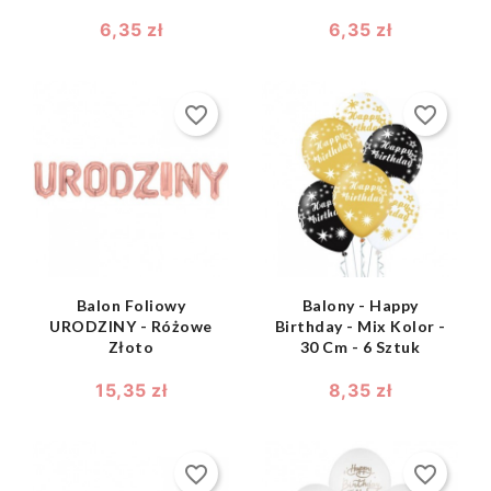
6,35 zł
6,35 zł
favorite_border
favorite_border
shopping_bag
shopping_bag


Balon Foliowy
Balony - Happy
URODZINY - Różowe
Birthday - Mix Kolor -
Złoto
30 Cm - 6 Sztuk
15,35 zł
8,35 zł
favorite_border
favorite_border