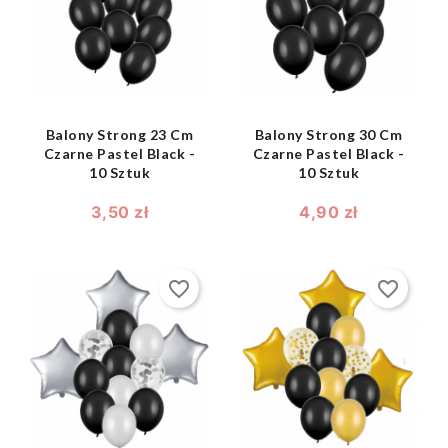
shopping_bag
shopping_bag


Balony Strong 23 Cm
Balony Strong 30 Cm
Czarne Pastel Black -
Czarne Pastel Black -
10 Sztuk
10 Sztuk
3,50 zł
4,90 zł
favorite_border
favorite_border
shopping_bag
shopping_bag

