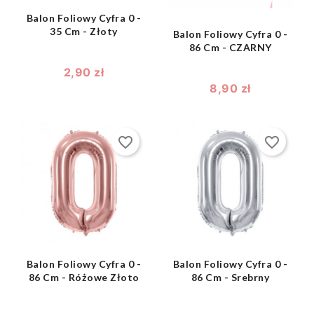
Balon Foliowy Cyfra 0 -
35 Cm - Złoty
Balon Foliowy Cyfra 0 -
86 Cm - CZARNY
2,90 zł
8,90 zł
favorite_border
favorite_border
shopping_bag
shopping_bag


Balon Foliowy Cyfra 0 -
Balon Foliowy Cyfra 0 -
86 Cm - Różowe Złoto
86 Cm - Srebrny