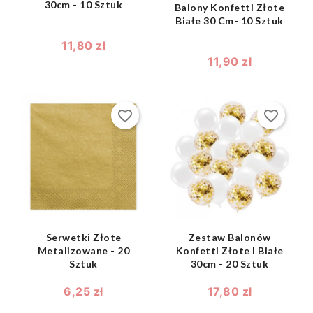
30cm - 10 Sztuk
Balony Konfetti Złote
Białe 30 Cm- 10 Sztuk
11,80 zł
11,90 zł
favorite_border
favorite_border
shopping_bag
shopping_bag


Serwetki Złote
Zestaw Balonów
Metalizowane - 20
Konfetti Złote I Białe
Sztuk
30cm - 20 Sztuk
6,25 zł
17,80 zł