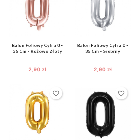
shopping_bag
shopping_bag


Balon Foliowy Cyfra 0 -
Balon Foliowy Cyfra 0 -
35 Cm - Różowo Złoty
35 Cm - Srebrny
2,90 zł
2,90 zł
favorite_border
favorite_border
shopping_bag

shopping_bag
