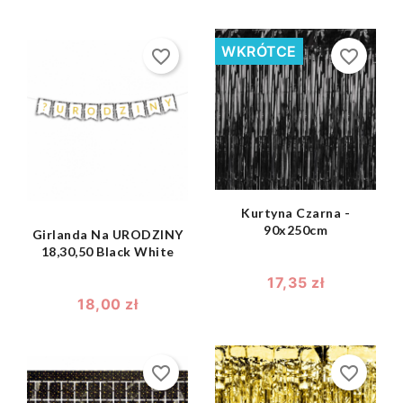
WKRÓTCE
favorite_border
favorite_border
shopping_bag

shopping_bag

Kurtyna Czarna -
90x250cm
Girlanda Na URODZINY
18,30,50 Black White
17,35 zł
18,00 zł
favorite_border
favorite_border