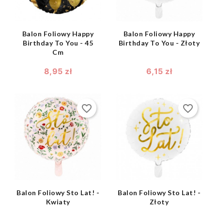
Balon Foliowy Happy
Balon Foliowy Happy
Birthday To You - 45
Birthday To You - Złoty
Cm
8,95 zł
6,15 zł
favorite_border
favorite_border
shopping_bag
shopping_bag


Balon Foliowy Sto Lat! -
Balon Foliowy Sto Lat! -
Kwiaty
Złoty