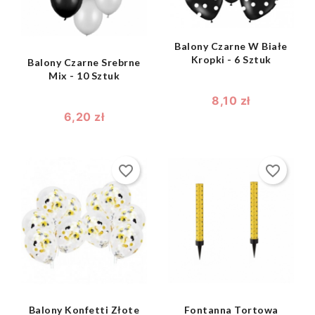
Balony Czarne W Białe
Kropki - 6 Sztuk
Balony Czarne Srebrne
Mix - 10 Sztuk
8,10 zł
6,20 zł
favorite_border
favorite_border
shopping_bag
shopping_bag


Balony Konfetti Złote
Fontanna Tortowa