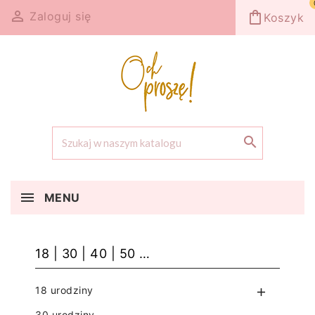

shopping_bag
Zaloguj się
Koszyk

MENU
18 | 30 | 40 | 50 …
18 urodziny

30 urodziny