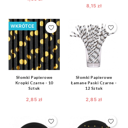
8,15 zł
WKRÓTCE
favorite_border
favorite_border
shopping_bag
shopping_bag


Słomki Papierowe
Słomki Papierowe
Kropki Czarne - 10
Łamane Paski Czarne -
Sztuk
12 Sztuk
2,85 zł
2,85 zł
favorite_border
favorite_border