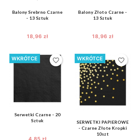
Balony Srebrno Czarne
Balony Złoto Czarne -
- 13 Sztuk
13 Sztuk
18,96 zł
18,96 zł
WKRÓTCE
WKRÓTCE
favorite_border
favorite_border
shopping_bag

shopping_bag

Serwetki Czarne - 20
Sztuk
SERWETKI PAPIEROWE
- Czarne Złote Kropki
10szt
4,85 zł