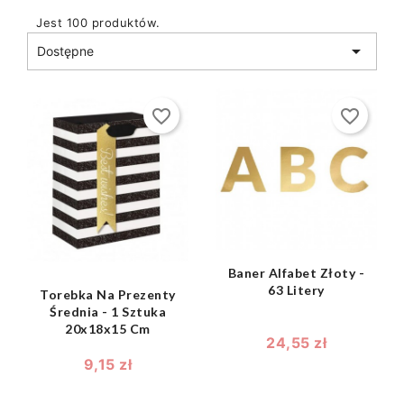
Jest 100 produktów.

Dostępne
favorite_border
favorite_border
shopping_bag

shopping_bag

Baner Alfabet Złoty -
63 Litery
Torebka Na Prezenty
Średnia - 1 Sztuka
20x18x15 Cm
24,55 zł
9,15 zł