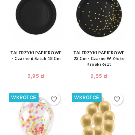
shopping_bag
shopping_bag


TALERZYKI PAPIEROWE
TALERZYKI PAPIEROWE
- Czarne 6 Sztuk 18 Cm
23 Cm - Czarne W Złote
Kropki 6szt
5,95 zł
9,55 zł
WKRÓTCE
WKRÓTCE
favorite_border
favorite_border
shopping_bag
shopping_bag

