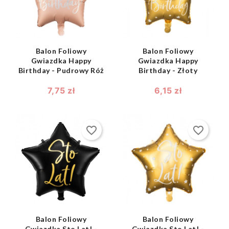
Balon Foliowy
Balon Foliowy
Gwiazdka Happy
Gwiazdka Happy
Birthday - Pudrowy Róż
Birthday - Złoty
7,75 zł
6,15 zł
favorite_border
favorite_border
shopping_bag
shopping_bag


Balon Foliowy
Balon Foliowy
Gwiazdka Sto Lat! -
Gwiazdka Sto Lat! -