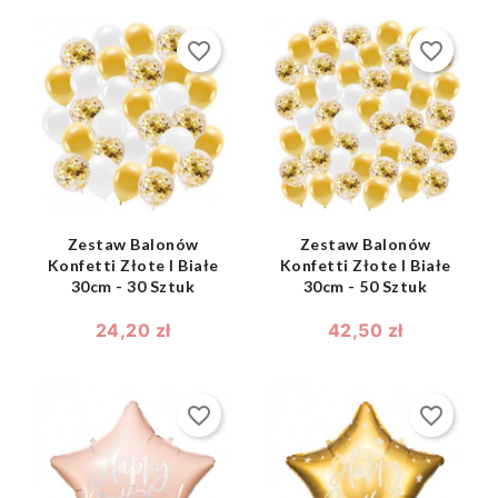
favorite_border
favorite_border
shopping_bag
shopping_bag


Zestaw Balonów
Zestaw Balonów
Konfetti Złote I Białe
Konfetti Złote I Białe
30cm - 30 Sztuk
30cm - 50 Sztuk
24,20 zł
42,50 zł
favorite_border
favorite_border
shopping_bag
shopping_bag

