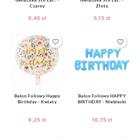
Czarny
Złoty
6,45 zł
5,15 zł
favorite_border
favorite_border
shopping_bag
shopping_bag


Balon Foliowy Happy
Balon Foliowy HAPPY
Birthday - Kwiaty
BIRTHDAY - Niebieski
6,25 zł
16,75 zł