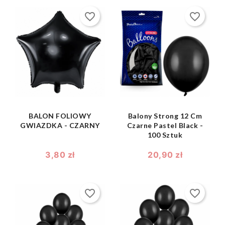
favorite_border
favorite_border
shopping_bag
shopping_bag


BALON FOLIOWY
Balony Strong 12 Cm
GWIAZDKA - CZARNY
Czarne Pastel Black -
100 Sztuk
3,80 zł
20,90 zł
favorite_border
favorite_border