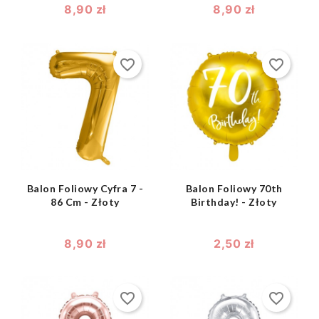
8,90 zł
8,90 zł
favorite_border
favorite_border
shopping_bag
shopping_bag


Balon Foliowy Cyfra 7 -
Balon Foliowy 70th
86 Cm - Złoty
Birthday! - Złoty
8,90 zł
2,50 zł
favorite_border
favorite_border