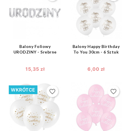
shopping_bag
shopping_bag


Balony Foliowy
Balony Happy Birthday
URODZINY - Srebrne
To You 30cm - 6 Sztuk
15,35 zł
6,00 zł
WKRÓTCE
favorite_border
favorite_border
shopping_bag
shopping_bag

