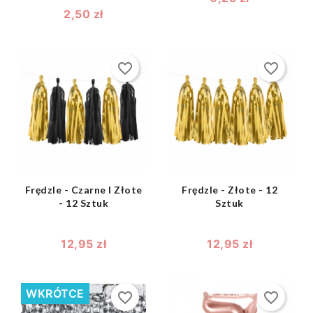
2,50 zł
favorite_border
favorite_border
shopping_bag
shopping_bag


Frędzle - Czarne I Złote
Frędzle - Złote - 12
- 12 Sztuk
Sztuk
12,95 zł
12,95 zł
WKRÓTCE
favorite_border
favorite_border