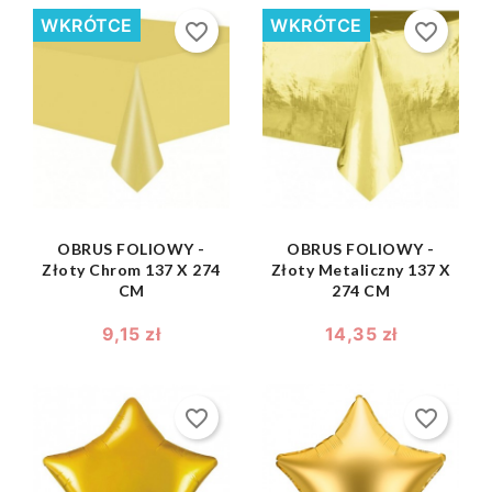
WKRÓTCE
WKRÓTCE
favorite_border
favorite_border
shopping_bag
shopping_bag


OBRUS FOLIOWY -
OBRUS FOLIOWY -
Złoty Chrom 137 X 274
Złoty Metaliczny 137 X
CM
274 CM
9,15 zł
14,35 zł
favorite_border
favorite_border
shopping_bag
shopping_bag

