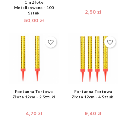
Cm Złote
Metalizowane - 100
2,50 zł
Sztuk
50,00 zł
favorite_border
favorite_border
shopping_bag
shopping_bag


Fontanna Tortowa
Fontanna Tortowa
Złota 12cm - 2 Sztuki
Złota 12cm - 4 Sztuki
4,70 zł
9,40 zł