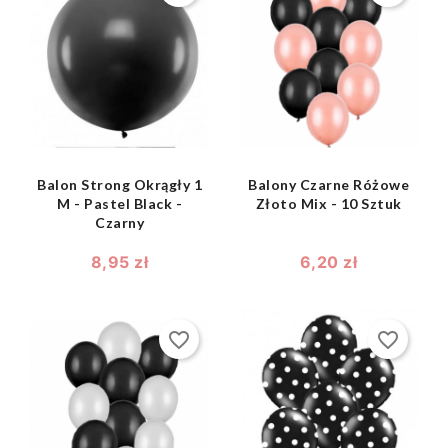
shopping_bag
shopping_bag


Balon Strong Okrągły 1
Balony Czarne Różowe
M - Pastel Black -
Złoto Mix - 10 Sztuk
Czarny
8,95 zł
6,20 zł
favorite_border
favorite_border
shopping_bag

shopping_bag
