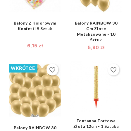
Balony Z Kolorowym
Balony RAINBOW 30
Konfetti 5 Sztuk
Cm Złote
Metalizowane - 10
Sztuk
6,15 zł
5,90 zł
WKRÓTCE
favorite_border
favorite_border
shopping_bag

shopping_bag

Fontanna Tortowa
Złota 12cm - 1 Sztuka
Balony RAINBOW 30