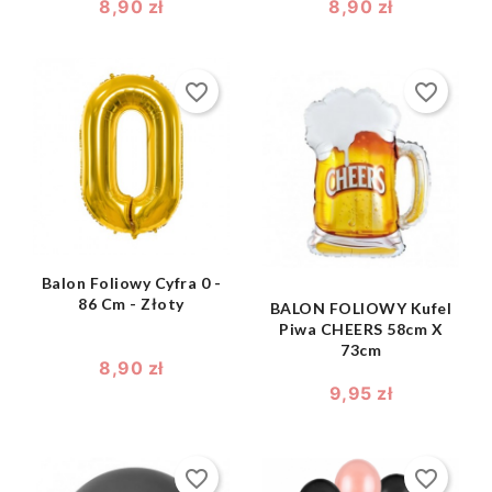
8,90 zł
8,90 zł
favorite_border
favorite_border
shopping_bag

shopping_bag

Balon Foliowy Cyfra 0 -
86 Cm - Złoty
BALON FOLIOWY Kufel
Piwa CHEERS 58cm X
73cm
8,90 zł
9,95 zł
favorite_border
favorite_border