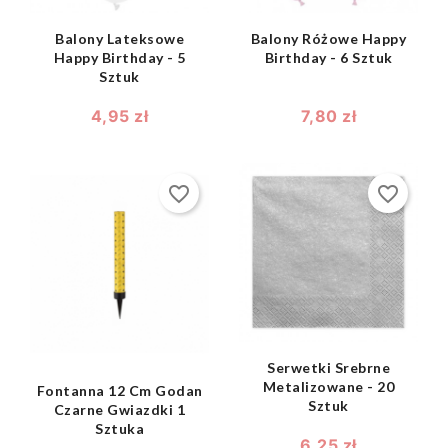
Balony Lateksowe
Balony Różowe Happy
Happy Birthday - 5
Birthday - 6 Sztuk
Sztuk
4,95 zł
7,80 zł
favorite_border
favorite_border
shopping_bag

shopping_bag

Serwetki Srebrne
Metalizowane - 20
Fontanna 12 Cm Godan
Sztuk
Czarne Gwiazdki 1
Sztuka
6,25 zł