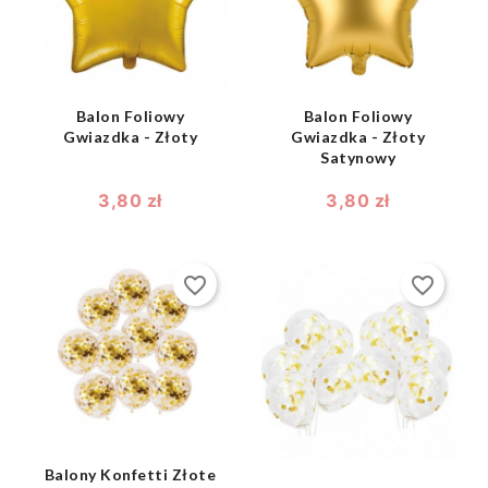
Balon Foliowy
Balon Foliowy
Gwiazdka - Złoty
Gwiazdka - Złoty
Satynowy
3,80 zł
3,80 zł
favorite_border
favorite_border
shopping_bag

shopping_bag

Balony Konfetti Złote