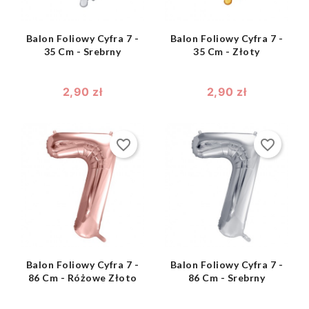
Balon Foliowy Cyfra 7 -
Balon Foliowy Cyfra 7 -
35 Cm - Srebrny
35 Cm - Złoty
2,90 zł
2,90 zł
favorite_border
favorite_border
shopping_bag
shopping_bag


Balon Foliowy Cyfra 7 -
Balon Foliowy Cyfra 7 -
86 Cm - Różowe Złoto
86 Cm - Srebrny