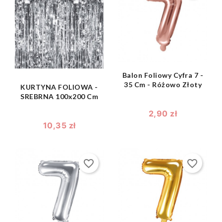
shopping_bag

shopping_bag

Balon Foliowy Cyfra 7 -
35 Cm - Różowo Złoty
KURTYNA FOLIOWA -
SREBRNA 100x200 Cm
2,90 zł
10,35 zł
favorite_border
favorite_border
shopping_bag
shopping_bag

