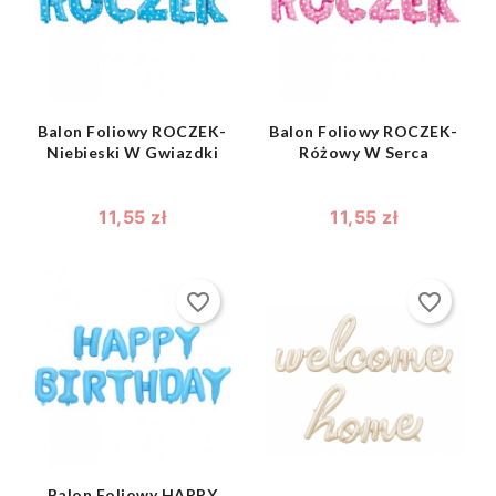
shopping_bag
shopping_bag


Balon Foliowy ROCZEK-
Balon Foliowy ROCZEK-
Niebieski W Gwiazdki
Różowy W Serca
11,55 zł
11,55 zł
favorite_border
favorite_border
shopping_bag

shopping_bag

Balon Foliowy HAPPY