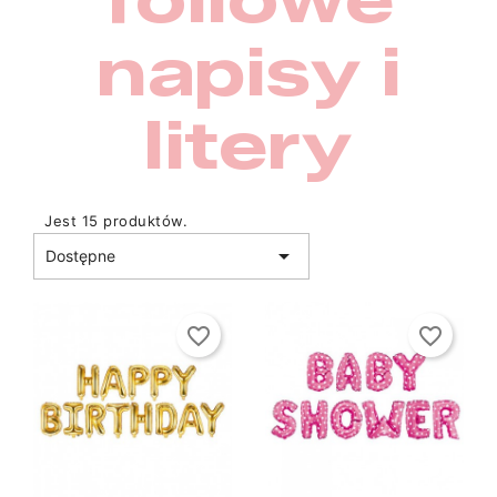
napisy i
litery
Jest 15 produktów.

Dostępne
favorite_border
favorite_border
shopping_bag
shopping_bag

