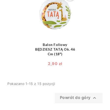
shopping_bag

Balon Foliowy
BĘDZIESZ TATĄ Ok. 46
Cm (18")
2,90 zł
Pokazano 1-15 z 15 pozycji

Powrót do góry