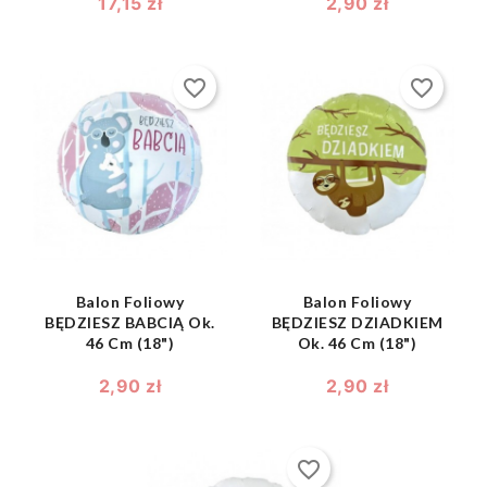
17,15 zł
2,90 zł
favorite_border
favorite_border
shopping_bag
shopping_bag


Balon Foliowy
Balon Foliowy
BĘDZIESZ BABCIĄ Ok.
BĘDZIESZ DZIADKIEM
46 Cm (18")
Ok. 46 Cm (18")
2,90 zł
2,90 zł
favorite_border