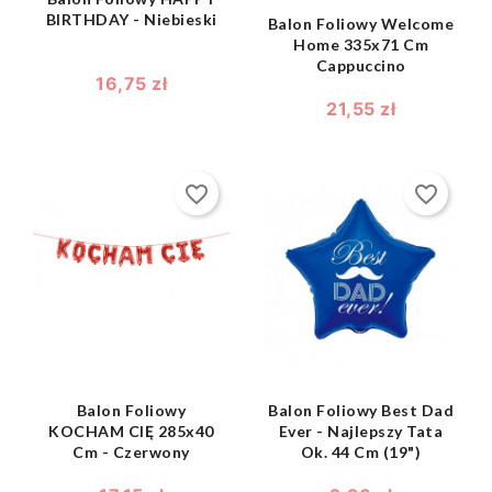
BIRTHDAY - Niebieski
Balon Foliowy Welcome
Home 335x71 Cm
Cappuccino
16,75 zł
21,55 zł
favorite_border
favorite_border
shopping_bag
shopping_bag


Balon Foliowy
Balon Foliowy Best Dad
KOCHAM CIĘ 285x40
Ever - Najlepszy Tata
Cm - Czerwony
Ok. 44 Cm (19")