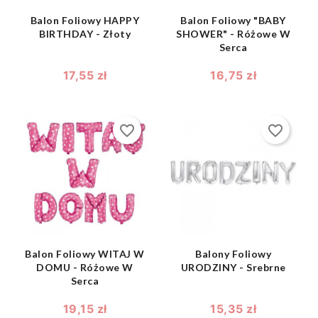
Balon Foliowy HAPPY
Balon Foliowy "BABY
BIRTHDAY - Złoty
SHOWER" - Różowe W
Serca
17,55 zł
16,75 zł
favorite_border
favorite_border
shopping_bag
shopping_bag


Balon Foliowy WITAJ W
Balony Foliowy
DOMU - Różowe W
URODZINY - Srebrne
Serca
19,15 zł
15,35 zł