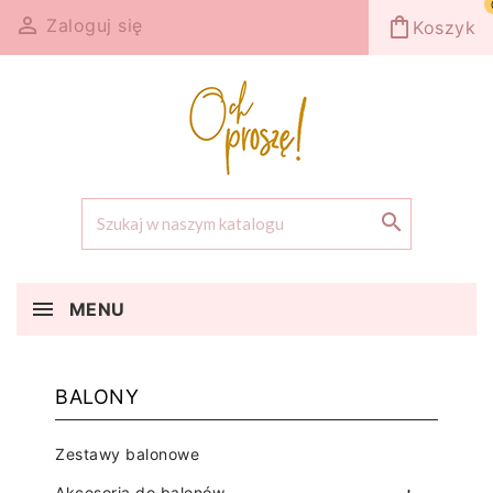

shopping_bag
Zaloguj się
Koszyk

MENU
BALONY
Zestawy balonowe
Akcesoria do balonów