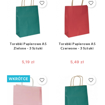
favorite_border
favorite_border
shopping_bag
shopping_bag


Torebki Papierowe A5
Torebki Papierowe A5
Zielone - 3 Sztuki
Czerwone - 3 Sztuki
5,19 zł
5,49 zł
WKRÓTCE
favorite_border
favorite_border
shopping_bag
shopping_bag

