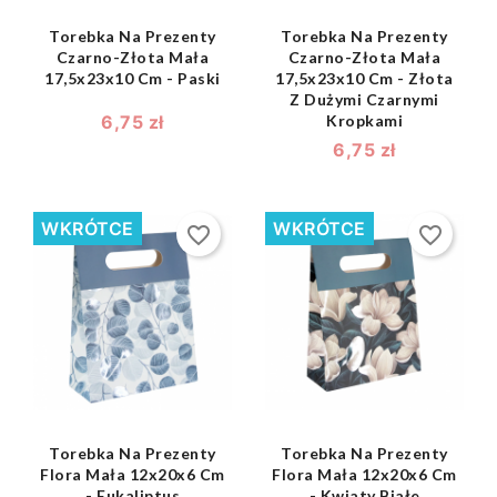
Torebka Na Prezenty
Torebka Na Prezenty
Czarno-Złota Mała
Czarno-Złota Mała
17,5x23x10 Cm - Paski
17,5x23x10 Cm - Złota
Z Dużymi Czarnymi
6,75 zł
Kropkami
6,75 zł
WKRÓTCE
WKRÓTCE
favorite_border
favorite_border
shopping_bag
shopping_bag


Torebka Na Prezenty
Torebka Na Prezenty
Flora Mała 12x20x6 Cm
Flora Mała 12x20x6 Cm
- Eukaliptus
- Kwiaty Białe