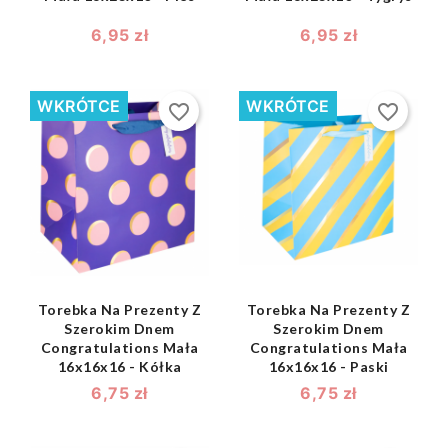
6,95 zł
6,95 zł
WKRÓTCE
WKRÓTCE
favorite_border
favorite_border
shopping_bag
shopping_bag


Torebka Na Prezenty Z
Torebka Na Prezenty Z
Szerokim Dnem
Szerokim Dnem
Congratulations Mała
Congratulations Mała
16x16x16 - Kółka
16x16x16 - Paski
6,75 zł
6,75 zł