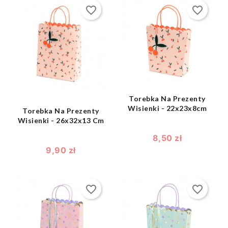
favorite_border
favorite_border
shopping_bag

shopping_bag

Torebka Na Prezenty
Wisienki - 22x23x8cm
Torebka Na Prezenty
Wisienki - 26x32x13 Cm
8,50 zł
9,90 zł
favorite_border
favorite_border
shopping_bag
shopping_bag

