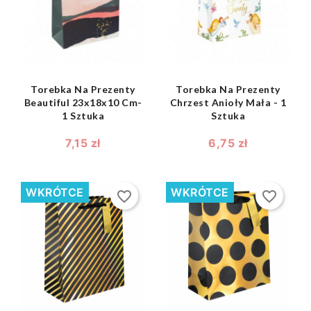


Torebka Na Prezenty
Torebka Na Prezenty
Beautiful 23x18x10 Cm-
Chrzest Anioły Mała - 1
1 Sztuka
Sztuka
7,15 zł
6,75 zł
WKRÓTCE
WKRÓTCE
favorite_border
favorite_border
shopping_bag
shopping_bag

