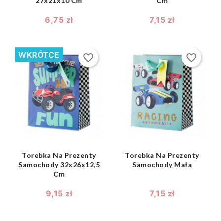
27x21x10 Cm
Cm
6,75 zł
7,15 zł
WKRÓTCE
favorite_border
favorite_border
shopping_bag
shopping_bag


Torebka Na Prezenty
Torebka Na Prezenty
Samochody 32x26x12,5
Samochody Mała
Cm
9,15 zł
7,15 zł