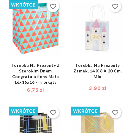
WKRÓTCE
favorite_border
favorite_border
shopping_bag
shopping_bag


Torebka Na Prezenty Z
Torebka Na Prezenty
Szerokim Dnem
Zamek, 14 X 8 X 20 Cm,
Congratulations Mała
Mix
16x16x16 - Trójkąty
3,90 zł
6,75 zł
WKRÓTCE
WKRÓTCE
favorite_border
favorite_border