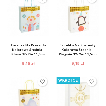
shopping_bag
shopping_bag


Torebka Na Prezenty
Torebka Na Prezenty
Kolorowa Średnia -
Kolorowa Średnia -
Klaun 32x26x11,5cm
Pingwin 32x26x11,5cm
9,15 zł
9,15 zł
WKRÓTCE
favorite_border
favorite_border
shopping_bag
shopping_bag

