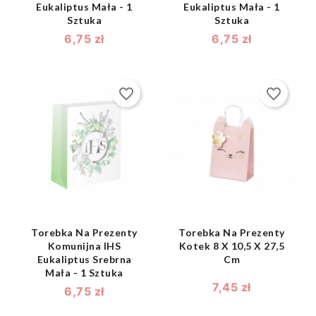
Eukaliptus Mała - 1
Eukaliptus Mała - 1
Sztuka
Sztuka
6,75 zł
6,75 zł
favorite_border
favorite_border
shopping_bag
shopping_bag


Torebka Na Prezenty
Torebka Na Prezenty
Komunijna IHS
Kotek 8 X 10,5 X 27,5
Eukaliptus Srebrna
Cm
Mała - 1 Sztuka
7,45 zł
6,75 zł