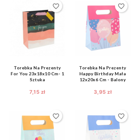
favorite_border
favorite_border
shopping_bag
shopping_bag


Torebka Na Prezenty
Torebka Na Prezenty
For You 23x18x10 Cm- 1
Happy Birthday Mała
Sztuka
12x20x6 Cm - Balony
7,15 zł
3,95 zł
favorite_border
favorite_border
shopping_bag
shopping_bag

