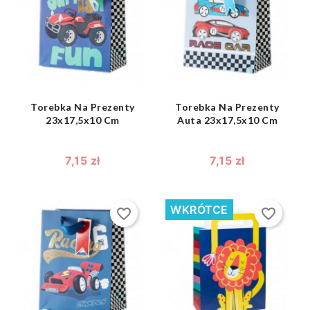
shopping_bag
shopping_bag


Torebka Na Prezenty
Torebka Na Prezenty
23x17,5x10 Cm
Auta 23x17,5x10 Cm
7,15 zł
7,15 zł
WKRÓTCE
favorite_border
favorite_border
shopping_bag
shopping_bag

