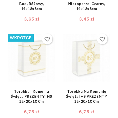
Boo, Różowy,
Nietoperze, Czarny,
14x18x8cm
14x18x8cm
3,65 zł
3,45 zł
WKRÓTCE
favorite_border
favorite_border
shopping_bag
shopping_bag


Torebka I Komunia
Torebka Na Komunię
Święta PREZENTY IHS
Świętą IHS PREZENTY
15x20x10 Cm
15x20x10 Cm
6,75 zł
6,75 zł