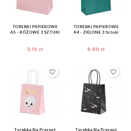
TOREBKI PAPIEROWE
TOREBKI PAPIEROWE
A5 - RÓŻOWE 3 SZTUKI
A4 - ZIELONE 3 Sztuki
5,19 zł
6,60 zł
favorite_border
favorite_border
shopping_bag
shopping_bag


Torebka Na Prezent
Torebka Na Prezent