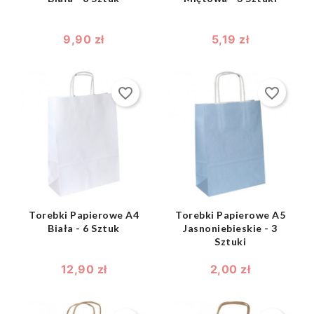
9,90 zł
5,19 zł
favorite_border
favorite_border
shopping_bag
shopping_bag


Torebki Papierowe A4
Torebki Papierowe A5
Biała - 6 Sztuk
Jasnoniebieskie - 3
Sztuki
12,90 zł
2,00 zł