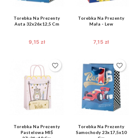
Torebka Na Prezenty
Torebka Na Prezenty
Auta 32x26x12,5 Cm
Mała - Lew
9,15 zł
7,15 zł
favorite_border
favorite_border
shopping_bag
shopping_bag


Torebka Na Prezenty
Torebka Na Prezenty
Pastelowa MIŚ
Samochody 23x17,5x10