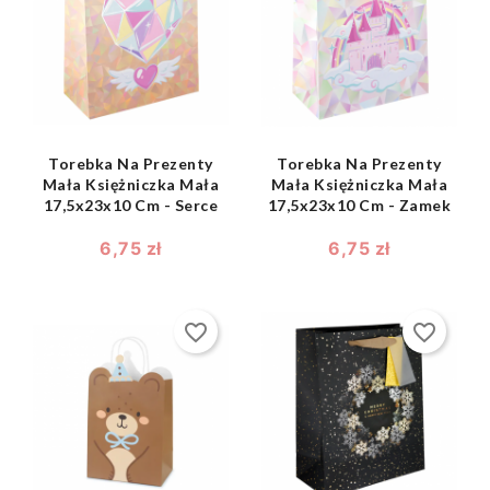
shopping_bag
shopping_bag


Torebka Na Prezenty
Torebka Na Prezenty
Mała Księżniczka Mała
Mała Księżniczka Mała
17,5x23x10 Cm - Serce
17,5x23x10 Cm - Zamek
6,75 zł
6,75 zł
favorite_border
favorite_border
shopping_bag
shopping_bag

