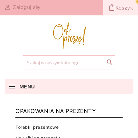

shopping_bag
Zaloguj się
Koszyk

MENU
OPAKOWANIA NA PREZENTY
Torebki prezentowe
Naklejki na prezenty