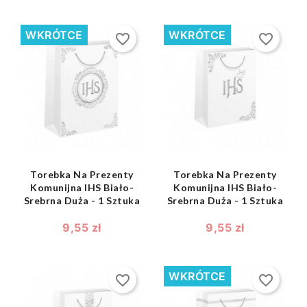
WKRÓTCE
WKRÓTCE
favorite_border
favorite_border
shopping_bag
shopping_bag


Torebka Na Prezenty
Torebka Na Prezenty
Komunijna IHS Biało-
Komunijna IHS Biało-
Srebrna Duża - 1 Sztuka
Srebrna Duża - 1 Sztuka
9,55 zł
9,55 zł
WKRÓTCE
favorite_border
favorite_border