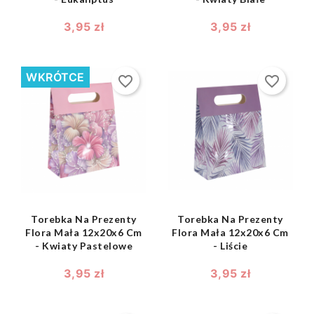
3,95 zł
3,95 zł
WKRÓTCE
favorite_border
favorite_border
shopping_bag
shopping_bag


Torebka Na Prezenty
Torebka Na Prezenty
Flora Mała 12x20x6 Cm
Flora Mała 12x20x6 Cm
- Kwiaty Pastelowe
- Liście
3,95 zł
3,95 zł