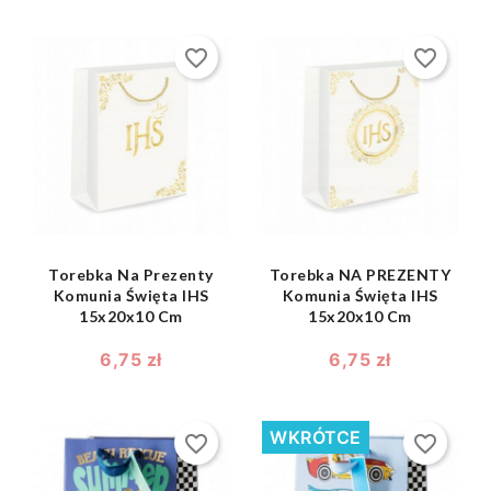
favorite_border
favorite_border
shopping_bag
shopping_bag


Torebka Na Prezenty
Torebka NA PREZENTY
Komunia Święta IHS
Komunia Święta IHS
15x20x10 Cm
15x20x10 Cm
6,75 zł
6,75 zł
WKRÓTCE
favorite_border
favorite_border