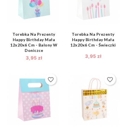
Torebka Na Prezenty
Torebka Na Prezenty
Happy Birthday Mała
Happy Birthday Mała
Utwórz listę życzeń
12x20x6 Cm - Balony W
12x20x6 Cm - Świeczki
Zaloguj się
((modalTitle))
Doniczce
3,95 zł
3,95 zł
Nazwa listy życzeń
Musisz być zalogowany by zapisać produkty na swojej liście
Dodaj do listy życzeń
((confirmMessage))
życzeń.
favorite_border
favorite_border
add_circle_outline
Utwórz nową listę
((cancelText))
((modalDeleteText))
Anuluj
Zaloguj się
Anuluj
Utwórz listę życzeń
shopping_bag
shopping_bag

