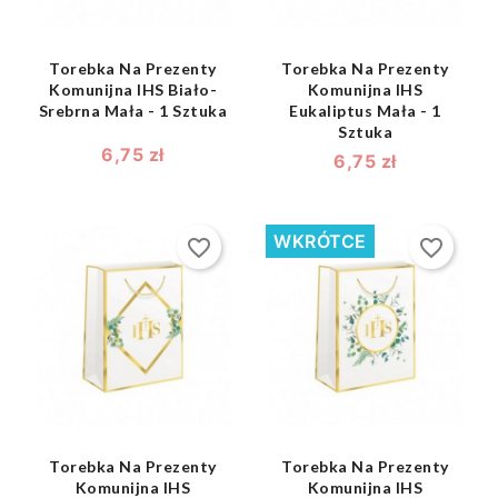
Torebka Na Prezenty
Torebka Na Prezenty
Komunijna IHS Biało-
Komunijna IHS
Srebrna Mała - 1 Sztuka
Eukaliptus Mała - 1
Sztuka
6,75 zł
6,75 zł
WKRÓTCE
favorite_border
favorite_border
shopping_bag
shopping_bag


Torebka Na Prezenty
Torebka Na Prezenty
Komunijna IHS
Komunijna IHS