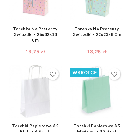
Torebka Na Prezenty
Torebka Na Prezenty
Gwiazdki - 26x32x13
Gwiazdki - 22x23x8 Cm
Cm
13,75 zł
13,25 zł
WKRÓTCE
favorite_border
favorite_border
shopping_bag
shopping_bag


Torebki Papierowe A5
Torebki Papierowe A5
Biała - 6 Sztuk
Miętowa - 3 Sztuki