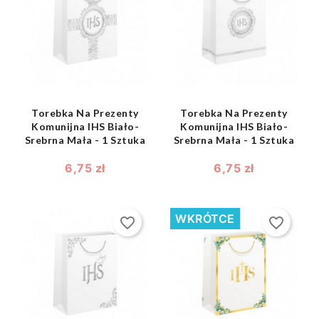
shopping_bag
shopping_bag


Torebka Na Prezenty
Torebka Na Prezenty
Komunijna IHS Biało-
Komunijna IHS Biało-
Srebrna Mała - 1 Sztuka
Srebrna Mała - 1 Sztuka
6,75 zł
6,75 zł
WKRÓTCE
favorite_border
favorite_border
shopping_bag
shopping_bag

