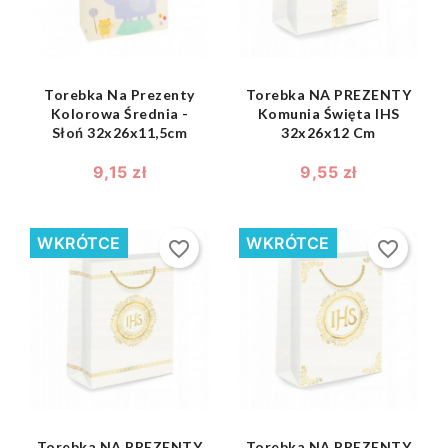
Torebka Na Prezenty
Torebka NA PREZENTY
Kolorowa Średnia -
Komunia Święta IHS
Słoń 32x26x11,5cm
32x26x12 Cm
9,15 zł
9,55 zł
WKRÓTCE
WKRÓTCE
favorite_border
favorite_border
shopping_bag
shopping_bag


Torebka NA PREZENTY
Torebka NA PREZENTY