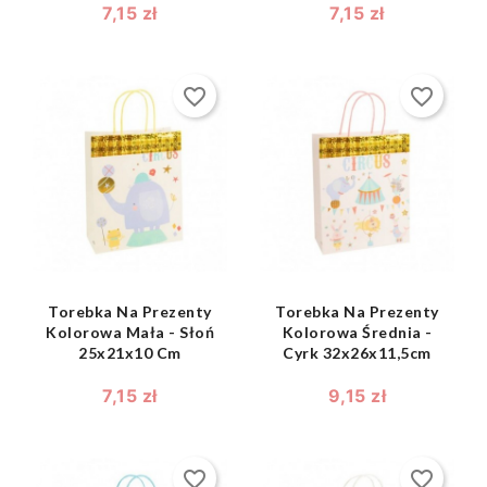
7,15 zł
7,15 zł
favorite_border
favorite_border
shopping_bag
shopping_bag


Torebka Na Prezenty
Torebka Na Prezenty
Kolorowa Mała - Słoń
Kolorowa Średnia -
25x21x10 Cm
Cyrk 32x26x11,5cm
7,15 zł
9,15 zł
favorite_border
favorite_border