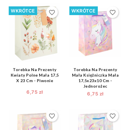
WKRÓTCE
WKRÓTCE
favorite_border
favorite_border
shopping_bag
shopping_bag


Torebka Na Prezenty
Torebka Na Prezenty
Kwiaty Polne Mała 17,5
Mała Księżniczka Mała
X 23 Cm - Piwonie
17,5x23x10 Cm -
Jednorożec
6,75 zł
6,75 zł
favorite_border
favorite_border