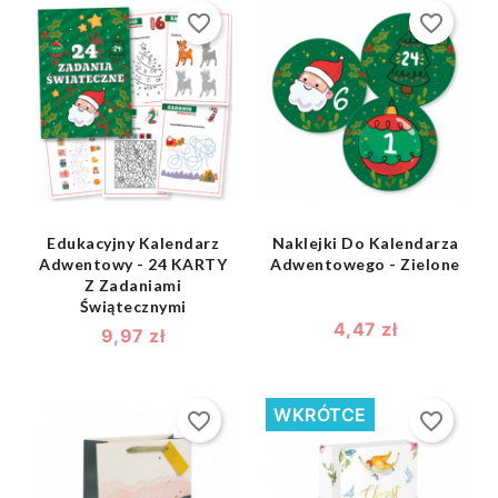
favorite_border
favorite_border
shopping_bag
shopping_bag


Edukacyjny Kalendarz
Naklejki Do Kalendarza
Adwentowy - 24 KARTY
Adwentowego - Zielone
Z Zadaniami
Świątecznymi
4,47 zł
9,97 zł
WKRÓTCE
favorite_border
favorite_border
shopping_bag
shopping_bag