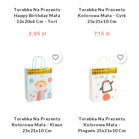
Torebka Na Prezenty
Torebka Na Prezenty
Happy Birthday Mała
Kolorowa Mała - Cyrk
12x20x6 Cm - Tort
25x21x10 Cm
3,95 zł
7,15 zł
favorite_border
favorite_border
shopping_bag
shopping_bag


Torebka Na Prezenty
Torebka Na Prezenty
Kolorowa Mała - Klaun
Kolorowa Mała -
25x21x10 Cm
Pingwin 25x21x10 Cm