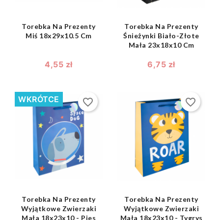
Torebka Na Prezenty
Torebka Na Prezenty
Miś 18x29x10.5 Cm
Śnieżynki Biało-Złote
Mała 23x18x10 Cm
4,55 zł
6,75 zł
WKRÓTCE
favorite_border
favorite_border
shopping_bag
shopping_bag


Torebka Na Prezenty
Torebka Na Prezenty
Wyjątkowe Zwierzaki
Wyjątkowe Zwierzaki
Mała 18x23x10 - Pies
Mała 18x23x10 - Tygrys