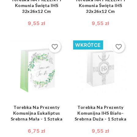
Komunia Święta IHS
Komunia Święta IHS
32x26x12 Cm
32x26x12 Cm
9,55 zł
9,55 zł
WKRÓTCE
favorite_border
favorite_border
shopping_bag
shopping_bag


Torebka Na Prezenty
Torebka Na Prezenty
Komunijna Eukaliptus
Komunijna IHS Biało-
Srebrna Mała - 1 Sztuka
Srebrna Duża - 1 Sztuka
6,75 zł
9,55 zł