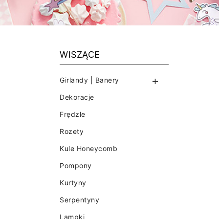
WISZĄCE
Girlandy | Banery

U
(
Z
Dekoracje
Frędzle
Na
D
((
Mu
Rozety
add_circle_outline
Kule Honeycomb
Pompony
Kurtyny
Serpentyny
Lampki