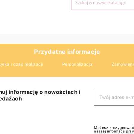
Przydatne informacje
yłka i czas realizacji
Personalizacja
Zamówieni
uj informację o nowościach i
edażach
Możesz zrezygnować w
naszej informacji pra