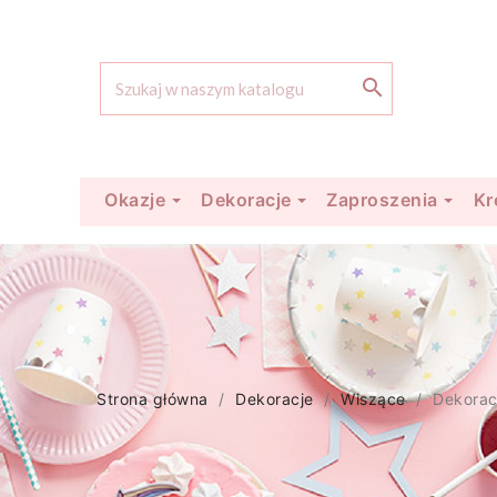

Okazje
Dekoracje
Zaproszenia
Kr
Strona główna
Dekoracje
Wiszące
Dekorac