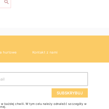

a hurtowe
Kontakt z nami
 każdej chwili. W tym celu należy odnaleźć szczegóły w
wnej.