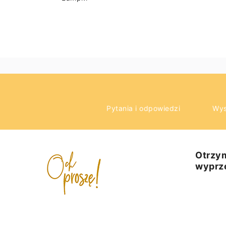
Pytania i odpowiedzi
Wys
Otrzym
wyprz