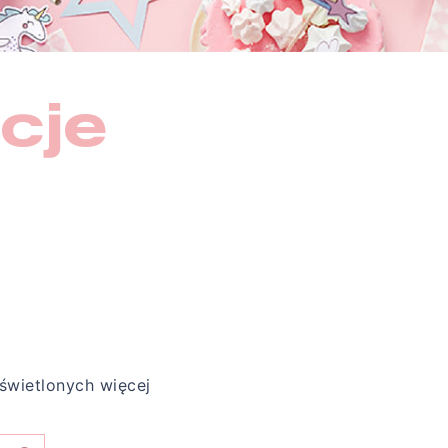
cje
×
×
×
×
świetlonych więcej