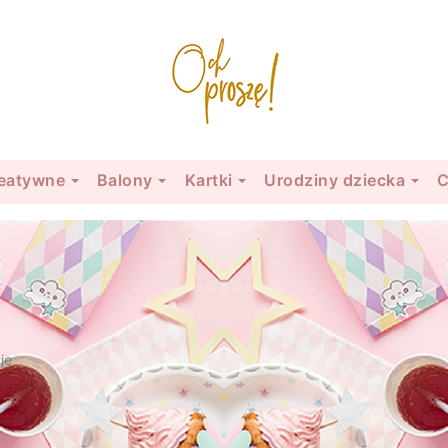
eatywne
Balony
Kartki
Urodziny dziecka
C
je